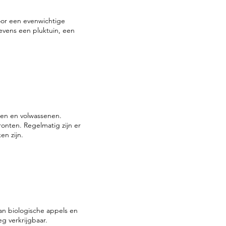
oor een evenwichtige
tevens een pluktuin, een
ren en volwassenen.
onten. Regelmatig zijn er
en zijn.
van biologische appels en
g verkrijgbaar.