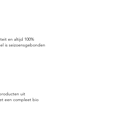
teit en altijd 100%
nkel is seizoensgebonden
producten uit
et een compleet bio