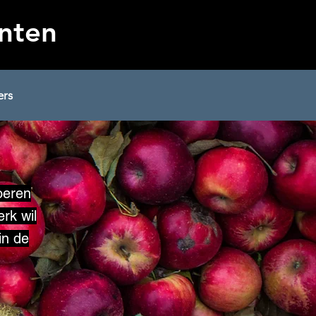
nten
ers
oeren
rk wil
in de