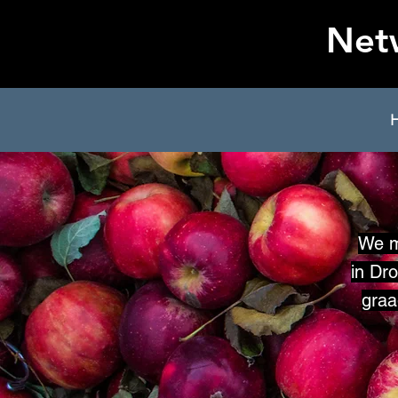
Net
We m
in Dr
graa