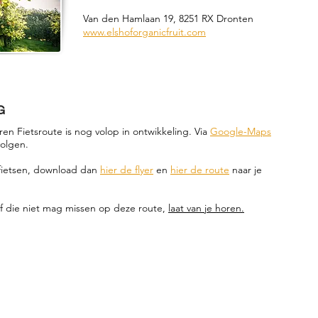
Van den Hamlaan 19, 8251 RX Dronten
www.elshoforganicfruit.com
G
en Fietsroute is nog volop in ontwikkeling. Via
Google-Maps
volgen.
t fietsen, download dan
hier de flyer
en
hier de route
naar je
jf die niet mag missen op deze route,
laat van je horen.